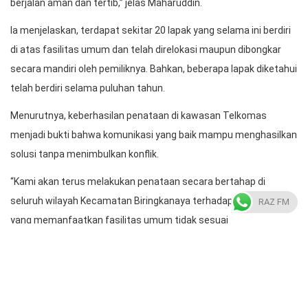
berjalan aman dan tertib,” jelas Maharuddin.
Ia menjelaskan, terdapat sekitar 20 lapak yang selama ini berdiri
di atas fasilitas umum dan telah direlokasi maupun dibongkar
secara mandiri oleh pemiliknya. Bahkan, beberapa lapak diketahui
telah berdiri selama puluhan tahun.
Menurutnya, keberhasilan penataan di kawasan Telkomas
menjadi bukti bahwa komunikasi yang baik mampu menghasilkan
solusi tanpa menimbulkan konflik.
“Kami akan terus melakukan penataan secara bertahap di
seluruh wilayah Kecamatan Biringkanaya terhadap bangunan
RAZ FM
yang memanfaatkan fasilitas umum tidak sesuai
peruntukannya,” tuturnya.
Dia berharap penataan kawasan ini menjadi langkah awal dalam
mewujudkan lingkungan yang lebih tertib, bersih, aman, dan
nyaman.