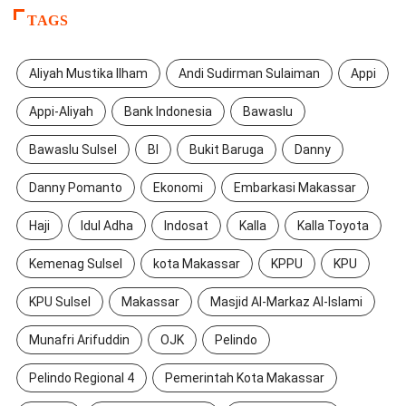
TAGS
Aliyah Mustika Ilham
Andi Sudirman Sulaiman
Appi
Appi-Aliyah
Bank Indonesia
Bawaslu
Bawaslu Sulsel
BI
Bukit Baruga
Danny
Danny Pomanto
Ekonomi
Embarkasi Makassar
Haji
Idul Adha
Indosat
Kalla
Kalla Toyota
Kemenag Sulsel
kota Makassar
KPPU
KPU
KPU Sulsel
Makassar
Masjid Al-Markaz Al-Islami
Munafri Arifuddin
OJK
Pelindo
Pelindo Regional 4
Pemerintah Kota Makassar