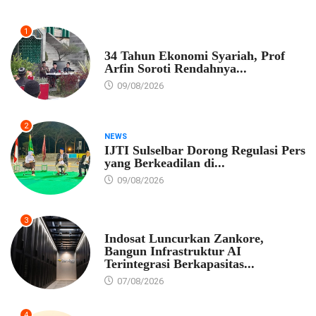
1
EKONOMI
34 Tahun Ekonomi Syariah, Prof
Arfin Soroti Rendahnya...
09/08/2026
2
NEWS
IJTI Sulselbar Dorong Regulasi Pers
yang Berkeadilan di...
09/08/2026
3
EKONOMI
Indosat Luncurkan Zankore,
Bangun Infrastruktur AI
Terintegrasi Berkapasitas...
07/08/2026
4