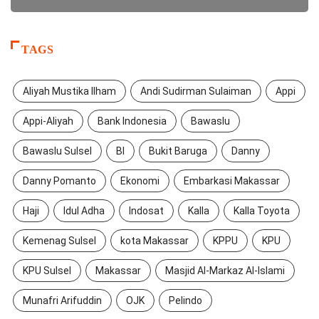
TAGS
Aliyah Mustika Ilham
Andi Sudirman Sulaiman
Appi
Appi-Aliyah
Bank Indonesia
Bawaslu
Bawaslu Sulsel
BI
Bukit Baruga
Danny
Danny Pomanto
Ekonomi
Embarkasi Makassar
Haji
Idul Adha
Indosat
Kalla
Kalla Toyota
Kemenag Sulsel
kota Makassar
KPPU
KPU
KPU Sulsel
Makassar
Masjid Al-Markaz Al-Islami
Munafri Arifuddin
OJK
Pelindo