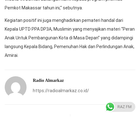
Pemkot Makassar tahun ini,” sebutnya.
Kegiatan positif ini juga menghadirkan pemateri handal dari
Kepala UPTD PPA DP3A, Muslimin yang menyajikan materi “Peran
Anak Untuk Pembangunan Kota di Masa Depan” yang didampingi
langsung Kepala Bidang, Pemenuhan Hak dan Perlindungan Anak,
Amirai.
Radio Almarkaz
https://radioalmarkaz.co.id/
RAZ FM
Previous Post
Next Post
Pemkot Makassar Fokus
Outlet Telkomsel dari
Kembangkan UMKM
Sidrap Menang Undian
Berbasis Digital Di…
Mobil Program…