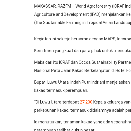
MAKASSAR, RAZFM – World Agroforestry (ICRAF Indo
Agriculture and Development (IFAD) menjalankan ke
(the Sustainable Farming in Tropical Asian Landsca
Kegiatan ini bekerja bersama dengan MARS, Incorpor
Komitmen yang kuat dari para pihak untuk mendukung 
Maka dari itu ICRAF dan Cocoa Sustainability Part
Nasional Peta Jalan Kakao Berkelanjutan di Hotel Fo
Bupati Luwu Utara, Indah Putri Indriani menjelaska
kakao termasuk perempuan.
“Di Luwu Utara terdapat
27.200
Kepala keluarga ya
perkebunan kakao, termasuk didalamnya adalah pe
Ia menuturkan, tanaman kakao yang ada sepenuhnya
perempuan terlihat cukup besar.