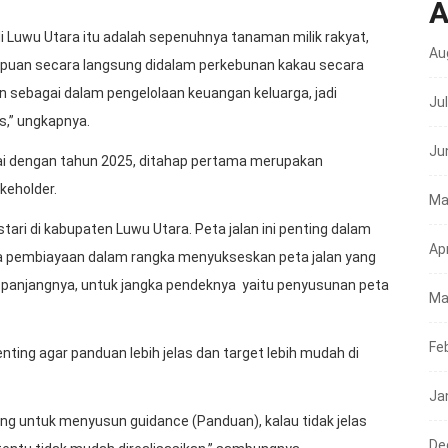
A
 Luwu Utara itu adalah sepenuhnya tanaman milik rakyat,
Au
empuan secara langsung didalam perkebunan kakau secara
an sebagai dalam pengelolaan keuangan keluarga, jadi
Ju
s,” ungkapnya.
Ju
i dengan tahun 2025, ditahap pertama merupakan
keholder.
Ma
tari di kabupaten Luwu Utara. Peta jalan ini penting dalam
Apr
 pembiayaan dalam rangka menyukseskan peta jalan yang
a panjangnya, untuk jangka pendeknya yaitu penyusunan peta
Ma
Fe
ting agar panduan lebih jelas dan target lebih mudah di
Ja
ing untuk menyusun guidance (Panduan), kalau tidak jelas
De