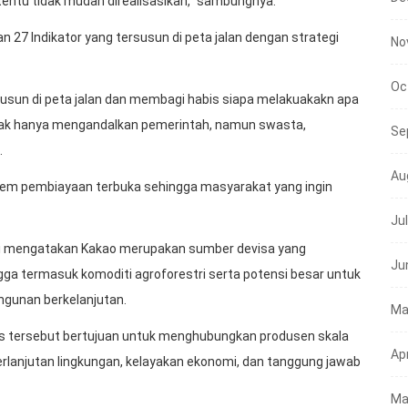
entu tidak mudah direalisasikan,” sambungnya.
an 27 Indikator yang tersusun di peta jalan dengan strategi
No
Oc
isusun di peta jalan dan membagi habis siapa melakuakakn apa
idak hanya mengandalkan pemerintah, namun swasta,
Se
.
Au
stem pembiayaan terbuka sehingga masyarakat yang ingin
Ju
wi mengatakan Kakao merupakan sumber devisa yang
Ju
ingga termasuk komoditi agroforestri serta potensi besar untuk
ngunan berkelanjutan.
Ma
tersebut bertujuan untuk menghubungkan produsen skala
Apr
eberlanjutan lingkungan, kelayakan ekonomi, dan tanggung jawab
Ma