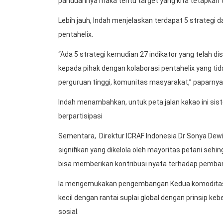
panduannya maka tentu target yang kita tetapkan t
Lebih jauh, Indah menjelaskan terdapat 5 strategi d
pentahelix.
“Ada 5 strategi kemudian 27 indikator yang telah d
kepada pihak dengan kolaborasi pentahelix yang t
perguruan tinggi, komunitas masyarakat,” paparnya
Indah menambahkan, untuk peta jalan kakao ini si
berpartisipasi
Sementara, Direktur ICRAF Indonesia Dr Sonya De
signifikan yang dikelola oleh mayoritas petani seh
bisa memberikan kontribusi nyata terhadap pemba
Ia mengemukakan pengembangan Kedua komoditas 
kecil dengan rantai suplai global dengan prinsip k
sosial.