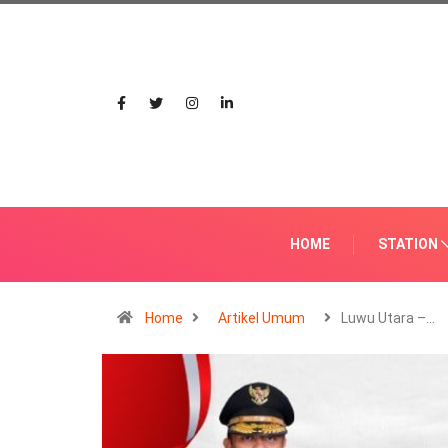
HOME
STATION
Home
Artikel Umum
Luwu Utara –…