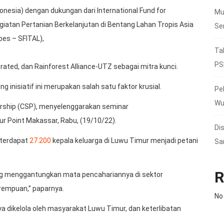
nesia) dengan dukungan dari International Fund for
Mu
giatan Pertanian Berkelanjutan di Bentang Lahan Tropis Asia
Se
pes – SFITAL),
Ta
PS
ated, dan Rainforest Alliance-UTZ sebagai mitra kunci.
inisiatif ini merupakan salah satu faktor krusial.
Pe
Wu
nership (CSP), menyelenggarakan seminar
ur Point Makassar, Rabu, (19/10/22).
Di
n terdapat
27.200
kepala keluarga di Luwu Timur menjadi petani
Sa
R
ng menggantungkan mata pencahariannya di sektor
rempuan,” paparnya.
No
 dikelola oleh masyarakat Luwu Timur, dan keterlibatan