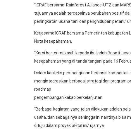
“ICRAF bersama Rainforest Alliance-UTZ dan MARS
tujuannya adalah tercapainya perubahan positif da
peningkatan usaha tani dan penghidupan petani,” u
Kerjasama ICRAF bersama Pemerintah kabupaten Lu
Nota kesepahaman.
“Kami berterimakasih kepada ibu Indah Bupati Luwu 
kesepahaman yang di tanda tangani pada 16 Februar
Dalam konteks pembangunan berbasis komoditas di
mengintegrasikan berbagai strategi dan program 
roadmap
pengembangan kakao berkelanjutan.
“Berbagai kegiatan yang telah dilakukan adalah pel
usaha, dan sebagainya sehingga ini nantinya bisa m
dituju dalam proyek SFital ini,” ujarnya.