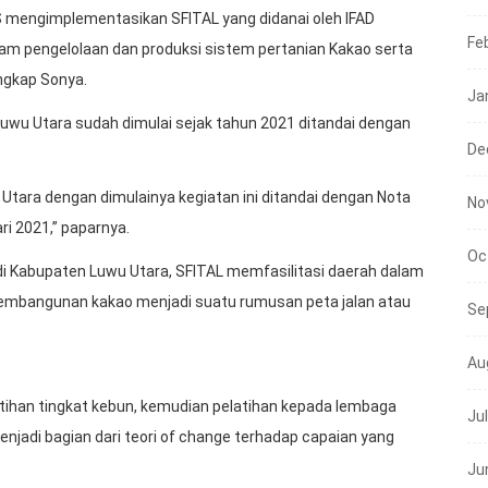
 mengimplementasikan SFITAL yang didanai oleh IFAD
Fe
lam pengelolaan dan produksi sistem pertanian Kakao serta
ngkap Sonya.
Ja
wu Utara sudah dimulai sejak tahun 2021 ditandai dengan
De
Utara dengan dimulainya kegiatan ini ditandai dengan Nota
No
i 2021,” paparnya.
Oc
 Kabupaten Luwu Utara, SFITAL memfasilitasi daerah dalam
pembangunan kakao menjadi suatu rumusan peta jalan atau
Se
Au
atihan tingkat kebun, kemudian pelatihan kepada lembaga
Ju
enjadi bagian dari teori of change terhadap capaian yang
Ju