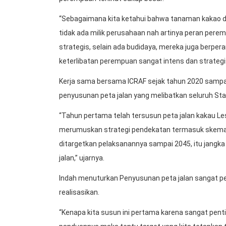
“Sebagaimana kita ketahui bahwa tanaman kakao di
tidak ada milik perusahaan nah artinya peran per
strategis, selain ada budidaya, mereka juga berper
keterlibatan perempuan sangat intens dan strategi
Kerja sama bersama ICRAF sejak tahun 2020 sampa
penyusunan peta jalan yang melibatkan seluruh Sta
“Tahun pertama telah tersusun peta jalan kakau Les
merumuskan strategi pendekatan termasuk skema
ditargetkan pelaksanannya sampai 2045, itu jangk
jalan,” ujarnya.
Indah menuturkan Penyusunan peta jalan sangat pen
realisasikan.
“Kenapa kita susun ini pertama karena sangat pent