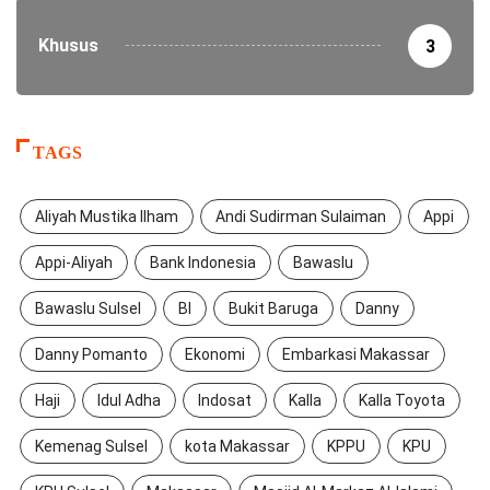
Khusus
3
TAGS
Aliyah Mustika Ilham
Andi Sudirman Sulaiman
Appi
Appi-Aliyah
Bank Indonesia
Bawaslu
Bawaslu Sulsel
BI
Bukit Baruga
Danny
Danny Pomanto
Ekonomi
Embarkasi Makassar
Haji
Idul Adha
Indosat
Kalla
Kalla Toyota
Kemenag Sulsel
kota Makassar
KPPU
KPU