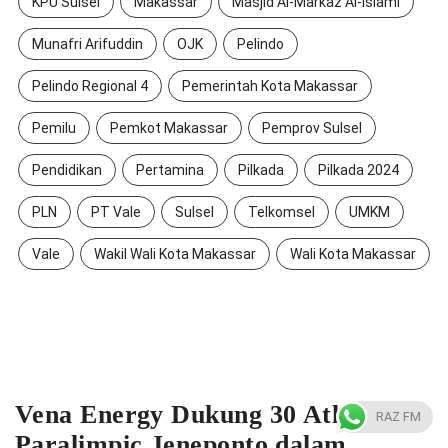
KPU Sulsel
Makassar
Masjid Al-Markaz Al-Islami
Munafri Arifuddin
OJK
Pelindo
Pelindo Regional 4
Pemerintah Kota Makassar
Pemilu
Pemkot Makassar
Pemprov Sulsel
Pendidikan
Pertamina
Pilkada
Pilkada 2024
PLN
PT Vale
Sulsel
Telkomsel
UMKM
Vale
Wakil Wali Kota Makassar
Wali Kota Makassar
Vena Energy Dukung 30 Atlet
RAZ FM
Paralimpic Jeneponto dalam