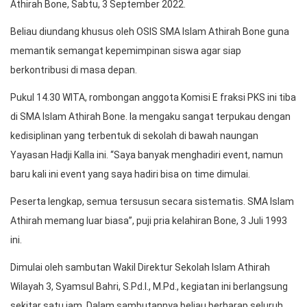
Athirah Bone, Sabtu, 3 September 2022.
Beliau diundang khusus oleh OSIS SMA Islam Athirah Bone guna
memantik semangat kepemimpinan siswa agar siap
berkontribusi di masa depan.
Pukul 14.30 WITA, rombongan anggota Komisi E fraksi PKS ini tiba
di SMA Islam Athirah Bone. Ia mengaku sangat terpukau dengan
kedisiplinan yang terbentuk di sekolah di bawah naungan
Yayasan Hadji Kalla ini. “Saya banyak menghadiri event, namun
baru kali ini event yang saya hadiri bisa on time dimulai.
Peserta lengkap, semua tersusun secara sistematis. SMA Islam
Athirah memang luar biasa”, puji pria kelahiran Bone, 3 Juli 1993
ini.
Dimulai oleh sambutan Wakil Direktur Sekolah Islam Athirah
Wilayah 3, Syamsul Bahri, S.Pd.I., M.Pd., kegiatan ini berlangsung
sekitar satu jam. Dalam sambutannya beliau berharap seluruh