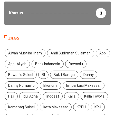
Khusus
3
TAGS
Aliyah Mustika Ilham
Andi Sudirman Sulaiman
Appi
Appi-Aliyah
Bank Indonesia
Bawaslu
Bawaslu Sulsel
BI
Bukit Baruga
Danny
Danny Pomanto
Ekonomi
Embarkasi Makassar
Haji
Idul Adha
Indosat
Kalla
Kalla Toyota
Kemenag Sulsel
kota Makassar
KPPU
KPU