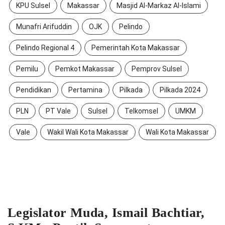
KPU Sulsel
Makassar
Masjid Al-Markaz Al-Islami
Munafri Arifuddin
OJK
Pelindo
Pelindo Regional 4
Pemerintah Kota Makassar
Pemilu
Pemkot Makassar
Pemprov Sulsel
Pendidikan
Pertamina
Pilkada
Pilkada 2024
PLN
PT Vale
Sulsel
Telkomsel
UMKM
Vale
Wakil Wali Kota Makassar
Wali Kota Makassar
Legislator Muda, Ismail Bachtiar,