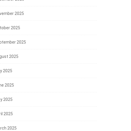
vember 2025
tober 2025
ptember 2025
gust 2025
ly 2025
ne 2025
NEWS
y 2025
Mensos RI; Sekolah Rakyat
Siap Tampung Lebih...
il 2025
WS
07/08/2026
rch 2025
os dan Gubernur