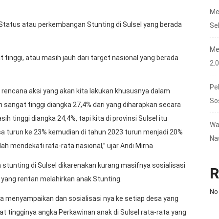
Me
 Status atau perkembangan Stunting di Sulsel yang berada
Se
Me
 tinggi, atau masih jauh dari target nasional yang berada
2.
Pe
n rencana aksi yang akan kita lakukan khususnya dalam
So
ih sangat tinggi diangka 27,4% dari yang diharapkan secara
h tinggi diangka 24,4%, tapi kita di provinsi Sulsel itu
Wa
sa turun ke 23% kemudian di tahun 2023 turun menjadi 20%
Na
ah mendekati rata-rata nasional,” ujar Andi Mirna
 stunting di Sulsel dikarenakan kurang masifnya sosialisasi
R
yang rentan melahirkan anak Stunting.
No
a menyampaikan dan sosialisasi nya ke setiap desa yang
 tingginya angka Perkawinan anak di Sulsel rata-rata yang