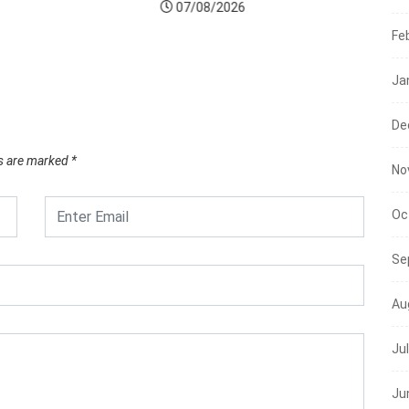
07/08/2026
Sulse
Fe
Sekol
07/
Ja
De
ds are marked
*
No
Oc
Se
Au
Ju
Ju