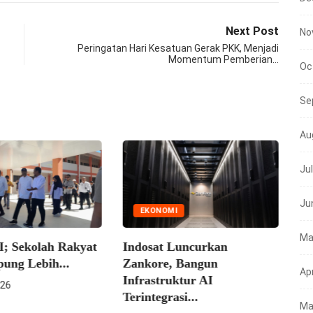
Next Post
No
Peringatan Hari Kesatuan Gerak PKK, Menjadi
Momentum Pemberian…
Oc
Se
Au
Ju
Ju
EKONOMI
Ma
Sekolah Rakyat
Indosat Luncurkan
g Lebih...
Zankore, Bangun
Apr
NE
Infrastruktur AI
Terintegrasi...
Ma
Mens