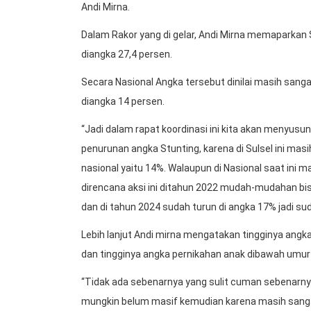
Andi Mirna.
Dalam Rakor yang di gelar, Andi Mirna memaparkan
diangka 27,4 persen.
Secara Nasional Angka tersebut dinilai masih sangat
diangka 14 persen.
“Jadi dalam rapat koordinasi ini kita akan menyusu
penurunan angka Stunting, karena di Sulsel ini mas
nasional yaitu 14%. Walaupun di Nasional saat ini masi
direncana aksi ini ditahun 2022 mudah-mudahan bi
dan di tahun 2024 sudah turun di angka 17% jadi sud
Lebih lanjut Andi mirna mengatakan tingginya angka
dan tingginya angka pernikahan anak dibawah umur 
“Tidak ada sebenarnya yang sulit cuman sebenarny
mungkin belum masif kemudian karena masih sangat