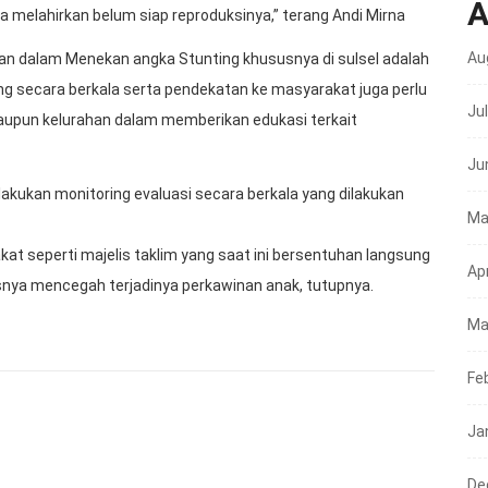
A
a melahirkan belum siap reproduksinya,” terang Andi Mirna
Au
pan dalam Menekan angka Stunting khususnya di sulsel adalah
ng secara berkala serta pendekatan ke masyarakat juga perlu
Ju
aupun kelurahan dalam memberikan edukasi terkait
Ju
elakukan monitoring evaluasi secara berkala yang dilakukan
Ma
t seperti majelis taklim yang saat ini bersentuhan langsung
Apr
a mencegah terjadinya perkawinan anak, tutupnya.
Ma
Fe
Ja
De