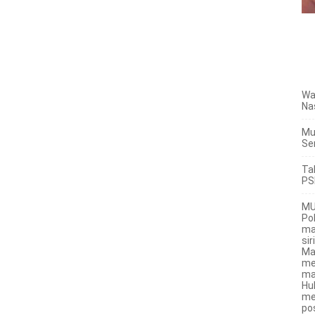
Wa
Na
Mu
Se
Ta
PS
MU
Po
ma
sir
Ma
me
ma
Hu
me
po