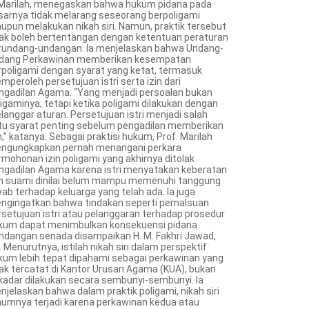
 Marilah, menegaskan bahwa hukum pidana pada
sarnya tidak melarang seseorang berpoligami
upun melakukan nikah siri. Namun, praktik tersebut
dak boleh bertentangan dengan ketentuan peraturan
rundang-undangan. Ia menjelaskan bahwa Undang-
dang Perkawinan memberikan kesempatan
rpoligami dengan syarat yang ketat, termasuk
mperoleh persetujuan istri serta izin dari
ngadilan Agama. “Yang menjadi persoalan bukan
ligaminya, tetapi ketika poligami dilakukan dengan
langgar aturan. Persetujuan istri menjadi salah
tu syarat penting sebelum pengadilan memberikan
n,” katanya. Sebagai praktisi hukum, Prof. Marilah
ngungkapkan pernah menangani perkara
rmohonan izin poligami yang akhirnya ditolak
ngadilan Agama karena istri menyatakan keberatan
n suami dinilai belum mampu memenuhi tanggung
wab terhadap keluarga yang telah ada. Ia juga
ngingatkan bahwa tindakan seperti pemalsuan
rsetujuan istri atau pelanggaran terhadap prosedur
kum dapat menimbulkan konsekuensi pidana.
ndangan senada disampaikan H. M. Fakhri Jawad,
 Menurutnya, istilah nikah siri dalam perspektif
kum lebih tepat dipahami sebagai perkawinan yang
dak tercatat di Kantor Urusan Agama (KUA), bukan
kadar dilakukan secara sembunyi-sembunyi. Ia
njelaskan bahwa dalam praktik poligami, nikah siri
umnya terjadi karena perkawinan kedua atau