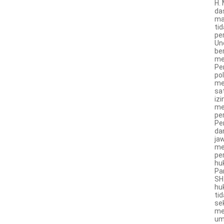
H.
da
ma
ti
pe
Un
be
me
Pe
po
me
sa
izi
me
pe
Pe
da
ja
me
pe
hu
Pa
SH.
hu
ti
se
me
um