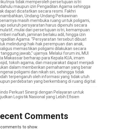
rikutnya tidak memperoleh persetujuan istri
rdahulu maupun izin Pengadilan Agama sehingga
dak dapat dicatatkan secara resmi. Fakhri
nambahkan, Undang-Undang Perkawinan
benarnya masih membuka ruang untuk poligami,
tapi seluruh persyaratan harus dipenuhi secara
mulatif, mulai dari persetujuan istri, kemampuan
mberi nafkah, jaminan berlaku adil, hingga izin
ngadilan Agama. “Persyaratan tersebut dibuat
tuk melindungi hak-hak perempuan dan anak,
kaligus memastikan poligami dilakukan secara
tanggung jawab,” ujarnya. Melalui forum ini, MUI
ta Makassar berharap para Kepala KUA, imam
sjid, tokoh agama, dan masyarakat dapat menjadi
jukan dalam memberikan pemahaman yang benar
ngenai poligami dan nikah siri, sehingga tidak
dah terpengaruh oleh informasi yang tidak utuh
upun perdebatan yang berkembang di ruang digital.
lindo Perkuat Sinergi dengan Pelayaran untuk
judkan Logistik Nasional yang Lebih Efisien
ecent Comments
 comments to show.