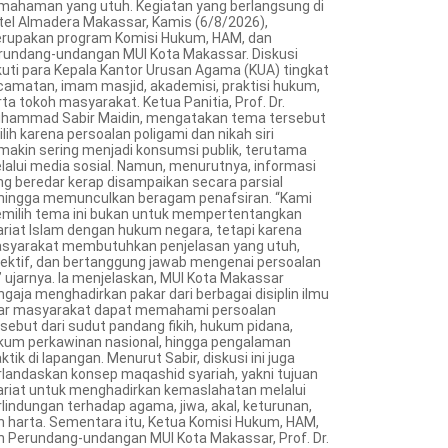
mahaman yang utuh. Kegiatan yang berlangsung di
tel Almadera Makassar, Kamis (6/8/2026),
rupakan program Komisi Hukum, HAM, dan
rundang-undangan MUI Kota Makassar. Diskusi
ikuti para Kepala Kantor Urusan Agama (KUA) tingkat
camatan, imam masjid, akademisi, praktisi hukum,
ta tokoh masyarakat. Ketua Panitia, Prof. Dr.
hammad Sabir Maidin, mengatakan tema tersebut
ilih karena persoalan poligami dan nikah siri
makin sering menjadi konsumsi publik, terutama
lalui media sosial. Namun, menurutnya, informasi
ng beredar kerap disampaikan secara parsial
hingga memunculkan beragam penafsiran. “Kami
milih tema ini bukan untuk mempertentangkan
ariat Islam dengan hukum negara, tetapi karena
syarakat membutuhkan penjelasan yang utuh,
jektif, dan bertanggung jawab mengenai persoalan
,” ujarnya. Ia menjelaskan, MUI Kota Makassar
ngaja menghadirkan pakar dari berbagai disiplin ilmu
ar masyarakat dapat memahami persoalan
rsebut dari sudut pandang fikih, hukum pidana,
kum perkawinan nasional, hingga pengalaman
ktik di lapangan. Menurut Sabir, diskusi ini juga
rlandaskan konsep maqashid syariah, yakni tujuan
ariat untuk menghadirkan kemaslahatan melalui
rlindungan terhadap agama, jiwa, akal, keturunan,
n harta. Sementara itu, Ketua Komisi Hukum, HAM,
n Perundang-undangan MUI Kota Makassar, Prof. Dr.