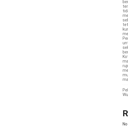
be
te
ti
me
se
te
ku
me
Pe
un
se
ber
Ko
ma
ru
me
mu
ma
Pe
Wu
R
No