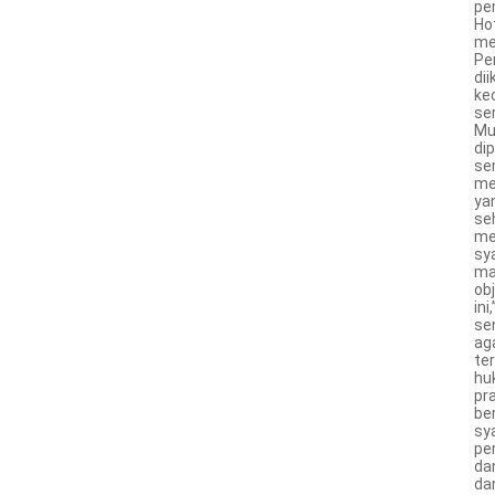
pe
Ho
me
Pe
di
ke
ser
Mu
dip
se
me
ya
se
me
sy
ma
ob
ini
se
ag
te
hu
pra
be
sy
pe
da
da