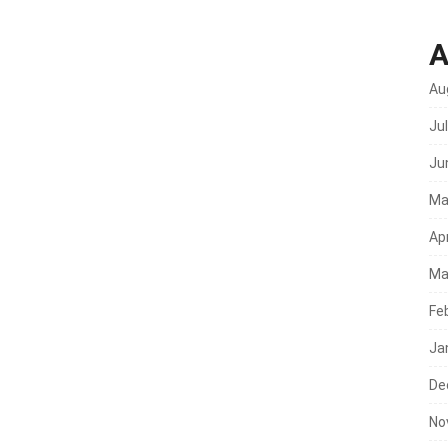
A
Au
Ju
Ju
Ma
Apr
Ma
Fe
Ja
De
No